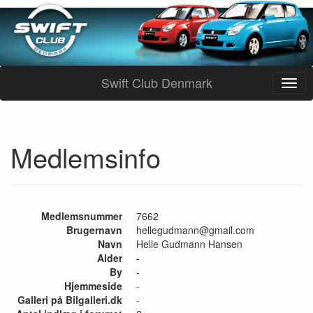
Swift Club Denmark
Medlemsinfo
Medlemsnummer
7662
Brugernavn
hellegudmann@gmail.com
Navn
Helle Gudmann Hansen
Alder
-
By
-
Hjemmeside
-
Galleri på Bilgalleri.dk
-