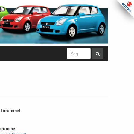
i forummet
forummet