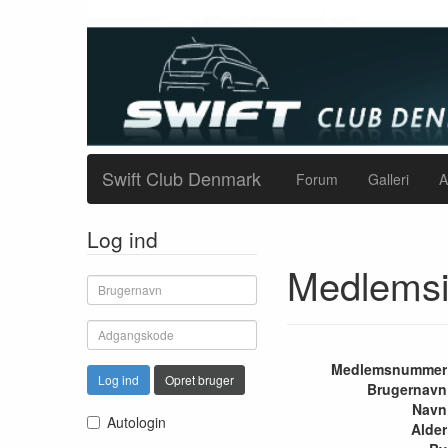
Swift Club Denmark
Forum
Galleri
A
Log ind
Medlemsi
Medlemsnummer
Log ind
Opret bruger
Brugernavn
Navn
Autologin
Alder