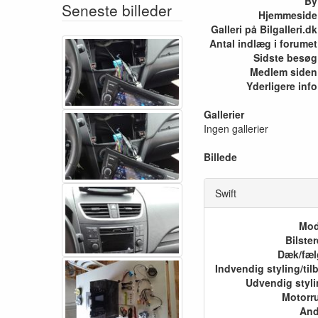
By
Seneste billeder
Hjemmeside
Galleri på Bilgalleri.dk
Antal indlæg i forumet
Sidste besøg
Medlem siden
Yderligere info
Gallerier
Ingen gallerier
Billede
Swift
Mod
Bilste
Dæk/fæl
Udvendig styl
Motorr
And