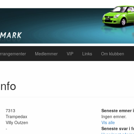
rrangementer
Medlemmer
VIP
Links
Om klubben
nfo
7313
Seneste emner 
Trampedax
Ingen emner.
Villy Outzen
Vis alle
-
Seneste svar i 