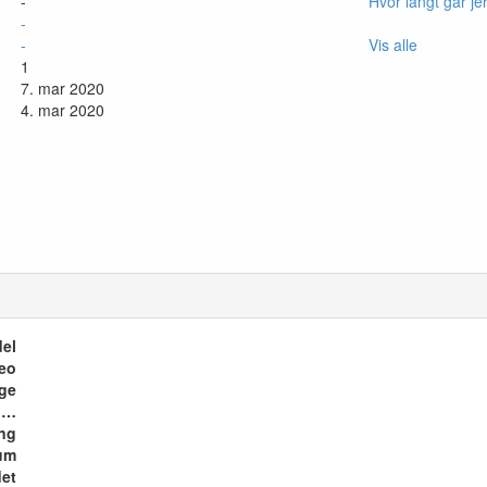
-
Hvor langt går je
-
-
Vis alle
1
7. mar 2020
4. mar 2020
el
reo
ge
Indvendig styling/tilbehør
ing
um
et