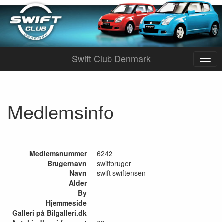
Swift Club Denmark
Medlemsinfo
Medlemsnummer
6242
Brugernavn
swiftbruger
Navn
swift swiftensen
Alder
-
By
-
Hjemmeside
-
Galleri på Bilgalleri.dk
-