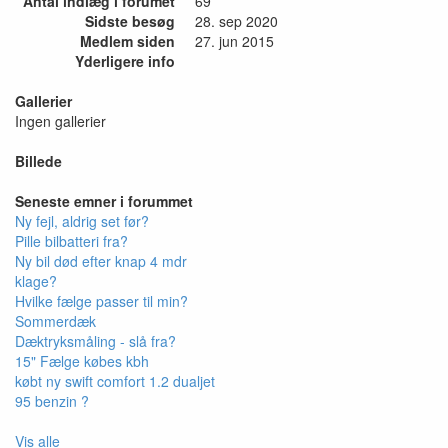
Antal indlæg i forumet
69
Sidste besøg
28. sep 2020
Medlem siden
27. jun 2015
Yderligere info
Gallerier
Ingen gallerier
Billede
Seneste emner i forummet
Ny fejl, aldrig set før?
Pille bilbatteri fra?
Ny bil død efter knap 4 mdr
klage?
Hvilke fælge passer til min?
Sommerdæk
Dæktryksmåling - slå fra?
15" Fælge købes kbh
købt ny swift comfort 1.2 dualjet
95 benzin ?
Vis alle