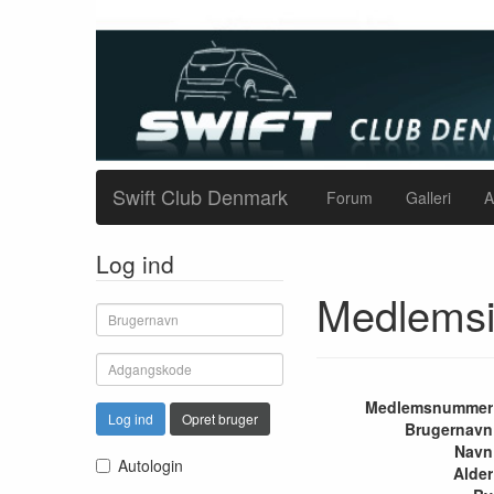
Swift Club Denmark
Forum
Galleri
A
Log ind
Medlemsi
Medlemsnummer
Log ind
Opret bruger
Brugernavn
Navn
Autologin
Alder