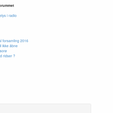
forummet
lys i radio
l forsamling 2016
l ikke åbne
 sorø
 ridser ?