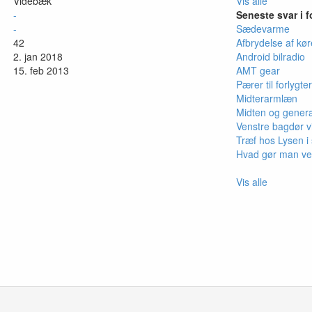
Videbæk
Vis alle
-
Seneste svar i 
-
Sædevarme
42
Afbrydelse af køre
2. jan 2018
Android bilradio
15. feb 2013
AMT gear
Pærer til forlygter
Midterarmlæn
Midten og genera
Venstre bagdør vi
Træf hos Lysen i
Hvad gør man ved
Vis alle