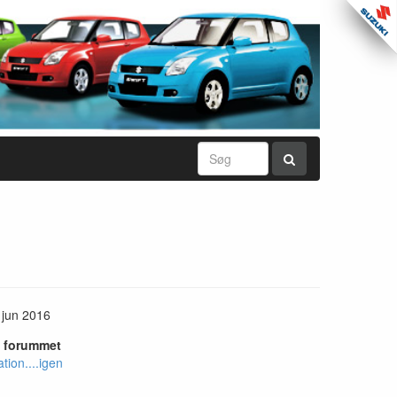
 jun 2016
i forummet
tion....igen