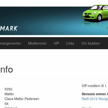
rrangementer
Medlemmer
VIP
Links
Om klubben
nfo
VIP-medlem til 1.
5350
Møller
Seneste emner 
Claus Møller Pedersen
Swift 2012 Naviga
54