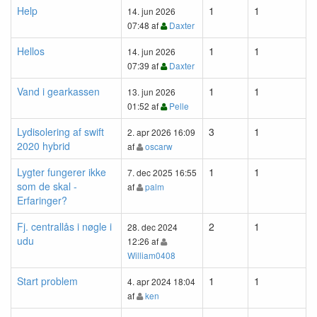
Help
1
1
14. jun 2026
07:48 af
Daxter
Hellos
1
1
14. jun 2026
07:39 af
Daxter
Vand i gearkassen
1
1
13. jun 2026
01:52 af
Pelle
Lydisolering af swift
3
1
2. apr 2026 16:09
2020 hybrid
af
oscarw
Lygter fungerer ikke
1
1
7. dec 2025 16:55
som de skal -
af
palm
Erfaringer?
Fj. centrallås i nøgle i
2
1
28. dec 2024
udu
12:26 af
William0408
Start problem
1
1
4. apr 2024 18:04
af
ken