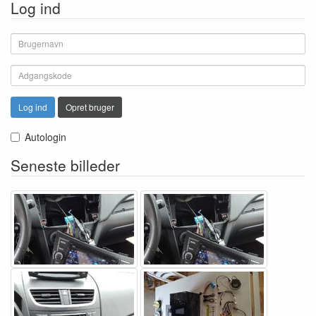
Log ind
Log ind
Opret bruger
Autologin
Seneste billeder