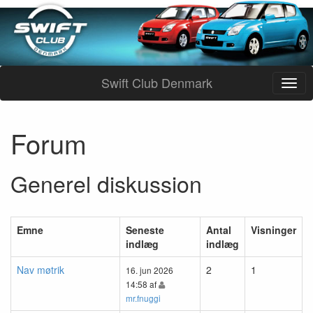
Swift Club Denmark
Forum
Generel diskussion
Emne
Seneste
Antal
Visninger
indlæg
indlæg
Nav møtrik
2
1
16. jun 2026
14:58 af
mr.fnuggi