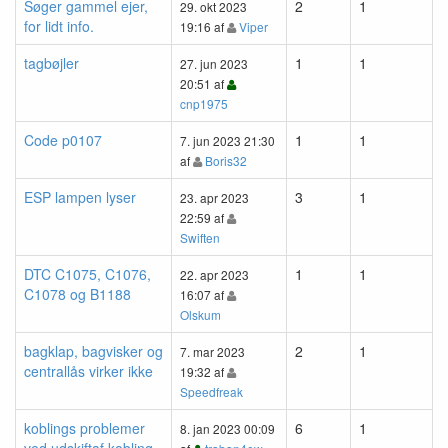
Søger gammel ejer,
2
1
29. okt 2023
for lidt info.
19:16 af
Viper
tagbøjler
1
1
27. jun 2023
20:51 af
cnp1975
Code p0107
1
1
7. jun 2023 21:30
af
Boris32
ESP lampen lyser
3
1
23. apr 2023
22:59 af
Swiften
DTC C1075, C1076,
1
1
22. apr 2023
C1078 og B1188
16:07 af
Olskum
bagklap, bagvisker og
2
1
7. mar 2023
centrallås virker ikke
19:32 af
Speedfreak
koblings problemer
6
1
8. jan 2023 00:09
ved udskiftaf kobling