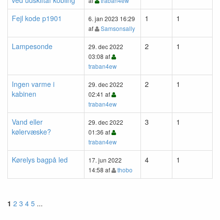
af
traban4ew
Fejl kode p1901
1
1
6. jan 2023 16:29
af
Samsonsally
Lampesonde
2
1
29. dec 2022
03:08 af
traban4ew
Ingen varme i
2
1
29. dec 2022
kabinen
02:41 af
traban4ew
Vand eller
3
1
29. dec 2022
kølervæske?
01:36 af
traban4ew
Kørelys bagpå led
4
1
17. jun 2022
14:58 af
thobo
1
2
3
4
5