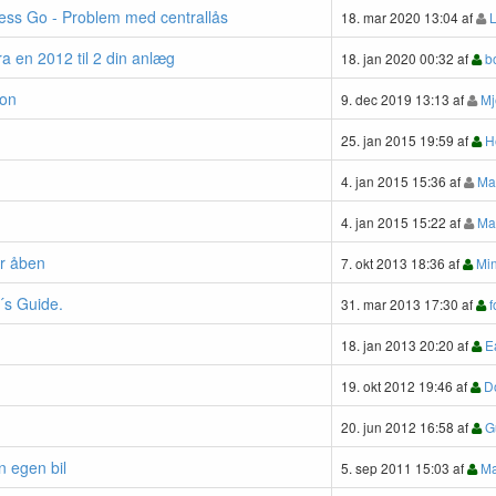
less Go - Problem med centrallås
18. mar 2020 13:04 af
L
ra en 2012 til 2 din anlæg
18. jan 2020 00:32 af
b
ion
9. dec 2019 13:13 af
Mj
25. jan 2015 19:59 af
H
4. jan 2015 15:36 af
Ma
4. jan 2015 15:22 af
Ma
er åben
7. okt 2013 18:36 af
Min
´s Guide.
31. mar 2013 17:30 af
f
18. jan 2013 20:20 af
E
19. okt 2012 19:46 af
Do
20. jun 2012 16:58 af
G
n egen bil
5. sep 2011 15:03 af
Ma