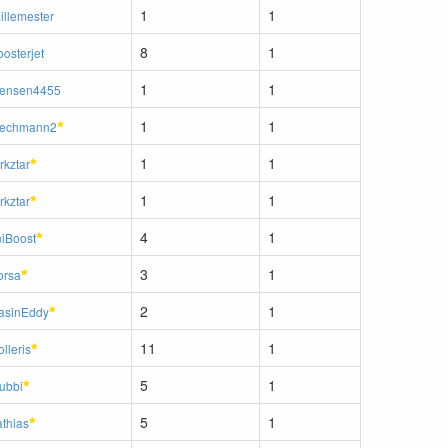
1
1
illemester
8
1
oosterjet
1
1
ensen4455
1
1
echmann2
1
1
rkztar
1
1
rkztar
4
1
iBoost
3
1
orsa
2
1
asinEddy
11
1
lleris
5
1
ubbi
5
1
thias