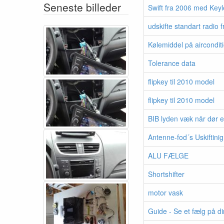
Seneste billeder
Swift fra 2006 med Key
udskifte standart radio f
Kølemiddel på aircondit
Tolerance data
flipkey til 2010 model
flipkey til 2010 model
BIB lyden væk når dør 
Antenne-fod´s Uskiftinig
ALU FÆLGE
Shortshifter
motor vask
Guide - Se et fælg på di