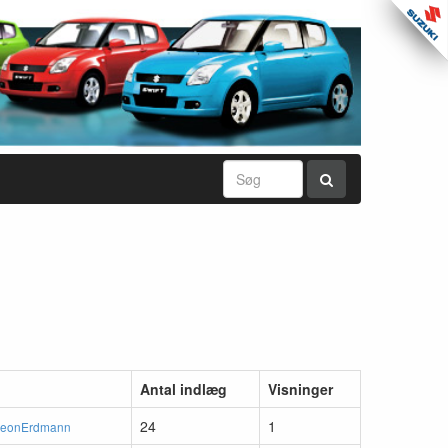
Antal indlæg
Visninger
24
1
LeonErdmann