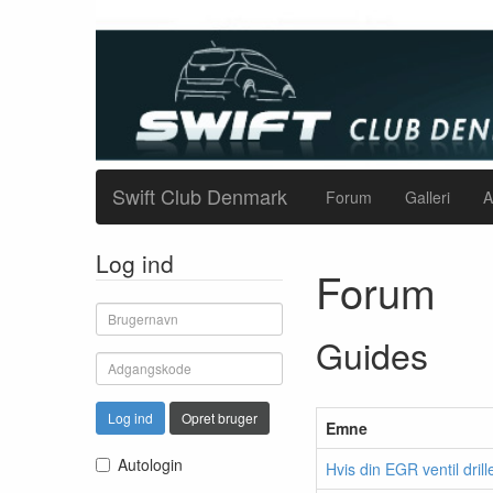
Swift Club Denmark
Forum
Galleri
A
Log ind
Forum
Guides
Log ind
Opret bruger
Emne
Autologin
Hvis din EGR ventil drille