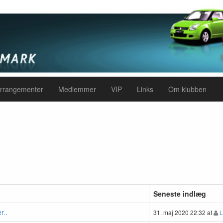
rrangementer
Medlemmer
VIP
Links
Om klubben
Seneste indlæg
r..
31. maj 2020 22:32 af