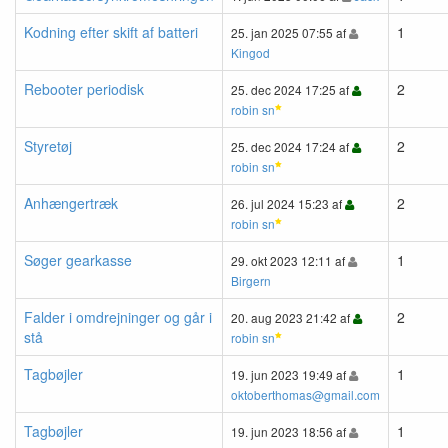
Kodning efter skift af batteri
1
25. jan 2025 07:55 af
Kingod
Rebooter periodisk
2
25. dec 2024 17:25 af
robin sn
Styretøj
2
25. dec 2024 17:24 af
robin sn
Anhængertræk
2
26. jul 2024 15:23 af
robin sn
Søger gearkasse
1
29. okt 2023 12:11 af
Birgern
Falder i omdrejninger og går i
2
20. aug 2023 21:42 af
stå
robin sn
Tagbøjler
1
19. jun 2023 19:49 af
oktoberthomas@gmail.com
Tagbøjler
1
19. jun 2023 18:56 af