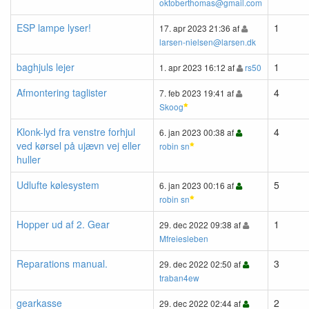
oktoberthomas@gmail.com
ESP lampe lyser!
1
17. apr 2023 21:36 af
larsen-nielsen@larsen.dk
baghjuls lejer
1
1. apr 2023 16:12 af
rs50
Afmontering taglister
4
7. feb 2023 19:41 af
Skoog
Klonk-lyd fra venstre forhjul
4
6. jan 2023 00:38 af
ved kørsel på ujævn vej eller
robin sn
huller
Udlufte kølesystem
5
6. jan 2023 00:16 af
robin sn
Hopper ud af 2. Gear
1
29. dec 2022 09:38 af
Mfreiesleben
Reparations manual.
3
29. dec 2022 02:50 af
traban4ew
gearkasse
2
29. dec 2022 02:44 af