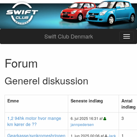
Swift Club Denmark
Forum
Generel diskussion
Emne
Seneste indlæg
Antal
indlæg
1,2 94hk motor hvor mange
3
6. jul 2025 16:31 af
km kører de ??
jannpedersen
Gearkasse/synkromeshringen
1
1. jun 2025 00:06 af
Jack