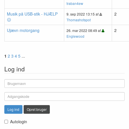
traban4ew
Musik på USB-stik - HJÆLP
2
9. sep 2022 13:15 af
😑
Thomashotspot
Ujævn motorgang
2
26. mar 2022 08:49 af
Englewood
1
2
3
4
5
...
Log ind
Log ind
Opret bruger
Autologin