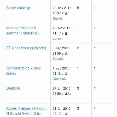
Søger alufælge
5
1
20. nov 2017
13:37 af
RasHa
dæk og fælge skift,
1
1
23. okt 2017
sommer - vinterdæk
11:17 af
aarcon
ET (Indpresningsdybde)
2
1
5. sep 2016
21:59 af
Brownie
Sommerfælge + dæk
1
1
1. sep 2016
købes
08:18 af
DanielaN
Dæktryk
3
1
27. jun 2016
23:50 af
ks
Købes: Fælges (stål/Alu)
3
1
23. jun 2016
til Suzuki Swift 1,3 fra
03:17 af